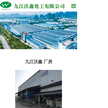
网站首页
끀
关于我们
产品服务
工厂环境
新闻中心
在线留言
九江沃鑫 厂房
联系我们