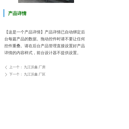
产品详情
【这是一个产品详情】产品详情已自动绑定后
台每篇产品的数据。拖动控件时请不要让任何
控件重叠。请在后台产品管理直接设置好产品
详情的内容样式，前台设计器不提供设置。
上一个：
九江沃鑫 厂房
ꄴ
下一个：
九江沃鑫 厂区
ꄲ