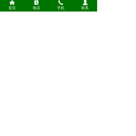
낀
끐
끅
넙
首页
电话
手机
联系
产品服务
工厂环境
在线留言
联系我们
联系人：杨先生
手 机：15305139895，18779279326
邮箱：yang@wxdmpp.com
地 址：江西省九江市柴桑区赤湖工业园
COPYRIGHT © 九江沃鑫化工有限公司